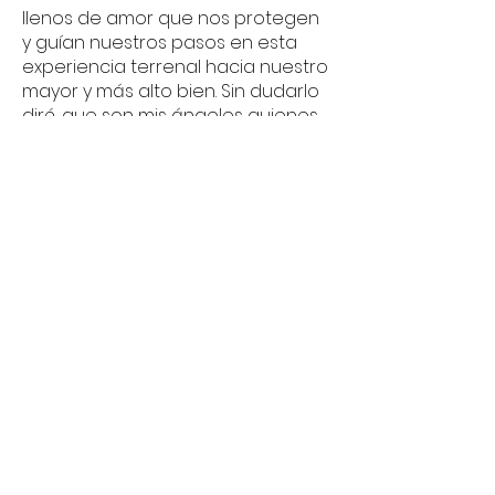
llenos de amor que nos protegen
y guían nuestros pasos en esta
experiencia terrenal hacia nuestro
mayor y más alto bien. Sin dudarlo
diré, que son mis ángeles quienes
me llevaron a SINERGIA IBI.
Anhelaba conocerme a mi misma,
sanar emocionalmente, crecer en
espiritualidad y encontré mi
propósito en la vida; La docencia.
Inversión.
Pago por módulo:
$2,100.00
Aportación de reserva para módulo