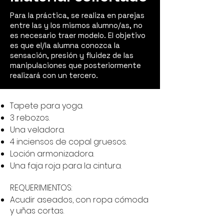
P
ara la práctica, se realiza en p
arejas
entre las y los mismos alumno/as, no
es necesario traer modelo. El objetivo
es que el/la alumna conozca la
sensación, presión y fluidez de las
manipulaciones que posteriormente
realizará con un tercero.
Tapete para yoga.
3 rebozos.
Una veladora.
4 inciensos de copal gruesos.
Loción armonizadora.
Una faja roja para la cintura.
REQUERIMIENTOS:
Acudir aseados, con ropa cómoda
y uñas cortas.