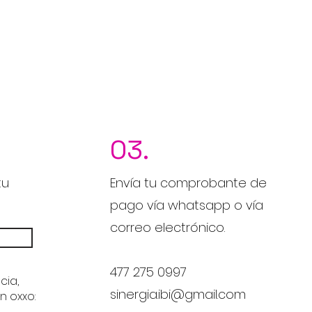
03.
tu
Envía tu comprobante de
pago vía whatsapp o vía
correo electrónico.
477 275 0997
cia,
sinergia.ibi@gmail.com
n oxxo: