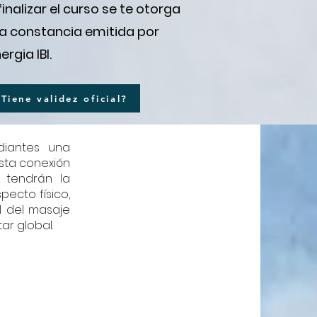
 finalizar el curso se te otorga
a constancia emitida por
ergia IBI.
¿Tiene validez oficial?
udiantes una
sta conexión
s tendrán la
ecto físico,
l del masaje
ar global.