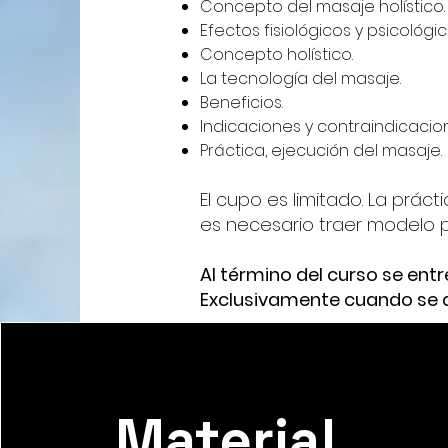
Concepto del masaje holístico.
Efectos fisiológicos y psicológi
Concepto holístico.
La tecnología del masaje.
Beneficios.
Indicaciones y contraindicacio
Práctica, ejecución del masaje.
El cupo es limitado. La práct
es necesario traer modelo p
Al término del curso se ent
Exclusivamente cuando se 
Material