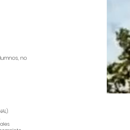
 alumnos, no
AL).
.
ales.