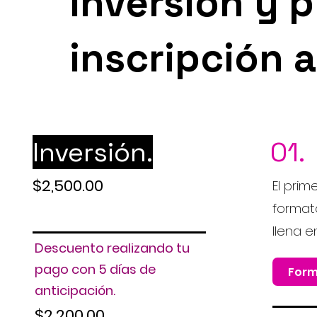
Inversión y 
inscripción a
Inversión.
01.
$2,500.00
El prim
formato
llena e
Descuento realizando tu
pago con 5 días de
Form
anticipación.
$2,200.00