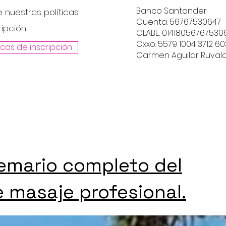
Banco Santander
 nuestras políticas
Cuenta: 56767530647
ipción.
CLABE: 01418056767530
Oxxo: 5579 1004 3712 6
ticas de inscripción
Carmen Aguilar Ruval
temario completo del
 masaje profesional.