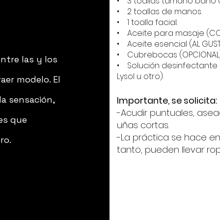
• 3 toallas tamaño baño 
• 2 toallas de manos.
• 1 toalla facial.
• Aceite para masaje (CO
• Aceite esencial (AL GUST
• Cubrebocas (OPCIONAL)
entre las y los
• Solución desinfectante
Lysol u otro).
aer modelo. El
la sensación,
Importante, se solicita:
-Acudir puntuales, ase
nes que
uñas cortas.
-La práctica se hace en
ro.
tanto, pueden llevar rop