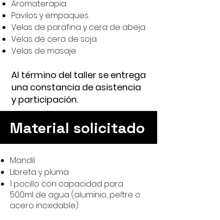
Aromaterapia.
Pavilos y empaques.
Velas de parafina y cera de abeja.
Velas de cera de soja.
Velas de masaje.
Al término de
l taller se entrega
una constancia de asistencia
y participación.
Material solicitado
Mandil.
Libreta y pluma.
1 pocillo con capacidad para
500ml de agua (aluminio, peltre o
acero inoxidable).